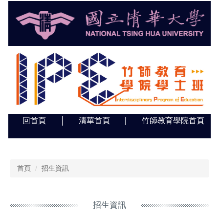
跳
到
主
要
內
容
區
回首頁
│
清華首頁
竹師教育學院首頁
│
首頁
招生資訊
招生資訊