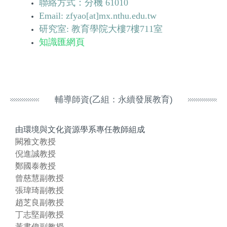
聯絡方式：分機 61010
Email:
zfyao[at]mx.nthu.edu.tw
研究室: 教育學院大樓7樓711室
知識匯網頁
輔導師資(乙組：永續發展教育)
由環境與文化資源學系專任教師組成
闕雅文教授
倪進誠教授
鄭國泰教授
曾慈慧副教授
張瑋琦副教授
趙芝良副教授
丁志堅副教授
黃書偉副教授