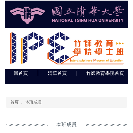
跳
到
主
要
內
容
區
回首頁
│
清華首頁
竹師教育學院首頁
│
首頁
本班成員
本班成員