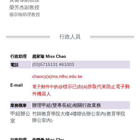
榮芳杰副教授
楊宗翰助理教授
行政人員
行政助理
趙家瑜 Miss Chao
(03)5715131 #61003
電話
chaocy(a)mx.nthu.edu.tw
E-mail
所取代來防止電子郵
標示已由(a)
電子郵件中的@
件機器人
辦理甲組(雙專長組)相關行政業務
業務職掌
甲組辦公
竹師教育學院大樓4樓聯合辦公室內(教育學院
辦公室內)
室
行政助理
朱靜脩 Miss Chu