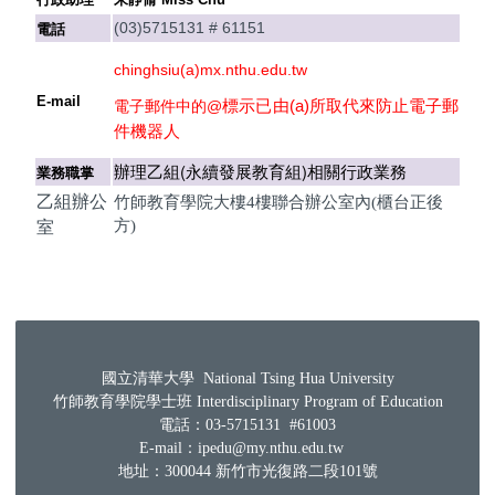
(03)5715131 # 61151
電話
chinghsiu(a)mx.nthu.edu.tw
E-mail
所取代來防止電子郵
標示已由(a)
電子郵件中的@
件機器人
辦理乙組(永續發展教育組)相關行政業務
業務職掌
乙組辦公
竹師教育學院大樓4樓聯合辦公室內(櫃台正後
方)
室
國立清華大學 National Tsing Hua University
竹師教育學院學士班 Interdisciplinary Program of Education
電話：03-5715131 #61003
E-mail：ipedu@my.nthu.edu.tw
地址：300044 新竹市光復路二段101號