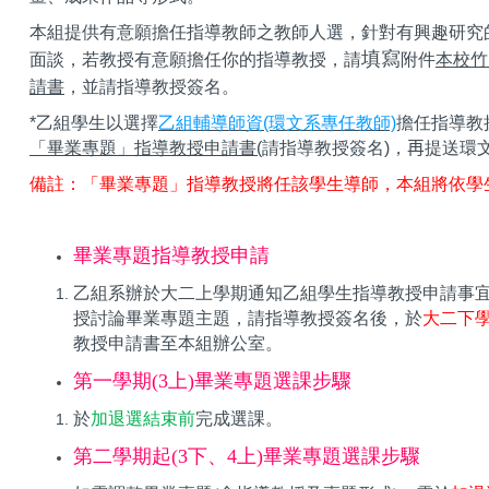
本組提供有意願擔任指導教師之教師人選，針對有興趣研究的
填寫
面談，若教授有意願擔任你的指導教授，請
附件
本校竹
請書
，並請指導教授簽名。
*乙組學生以選擇
乙組輔導師資(環文系專任教師)
擔任指導教
「畢業專題」指導教授申請書(
請指導教授簽名)，
再
提送環
備註：「畢業專題」指導教授將任該學生導師，本組將依學
畢業專題指導教授申請
乙組系辦於大二上學期通知乙組學生指導教授申請事
授討論畢業專題主題，請指導教授簽名後，於
大二下學
教授申請書至本組辦公室。
第一學期(3上)畢業專題選課步驟
於
加退選結束前
完成選課。
第二學期起(3下、4上)畢業專題選課步驟