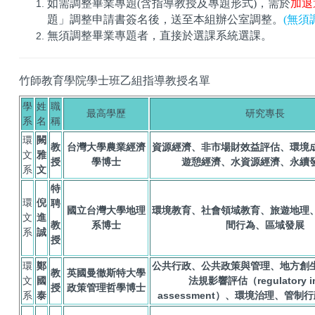
如需調整畢業專題(含指導教授及專題形式)，需於
加退
題」調整申請書簽名後，送至本組辦公室調整。
(
無須
無須調整畢業專題者，直接於選課系統選課。
竹師教育學院學士班乙組指導教授名單
學
姓
職
最高學歷
研究專長
系
名
稱
環
闕
教
台灣大學農業經濟
資源經濟、非市場財效益評估、環境
文
雅
授
學博士
遊憩經濟、水資源經濟、永續
系
文
特
環
倪
聘
國立台灣大學地理
環境教育、社會領域教育、旅遊地理
文
進
教
系博士
間行為、區域發展
系
誠
授
環
鄭
公共行政、公共政策與管理、地方創
教
英國曼徹斯特大學
文
國
法規影響評估（regulatory i
授
政策管理哲學博士
系
泰
assessment）、環境治理、管制