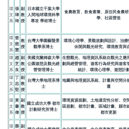
環
張
副
日本國立千葉大學
食農教育、飲食素養、原住民食農研
文
瑋
教
人間地球環境科學
學、社區營造
系
琦
授
專攻 學術博士
環
曾
教
台灣大學園藝暨景
環境心理學、景觀規劃與設計、治療
文
慈
授
觀學系博士
休閒與觀光研究、環境教育與
系
慧
環
趙
副
美國克蘭姆森大學
生態觀光、地理資訊系統在觀光之應
文
芝
教
公園遊憩及觀光經
劃與經營管理、遊客行為研究與遊客
系
良
授
營管理博士
統計、環境心理學、遊憩計
環
丁
副
台灣大學地理系博
地圖與地理資訊系統、計量與空間分
文
志
教
士
遷
系
堅
授
環
黃
副
環境資源規劃、土地適宜性分析、空
國立成功大學 都市
文
書
教
區規劃、都市計畫、區域計畫、縣市
計劃研究所博士
系
偉
授
都市更新
環
榮
副