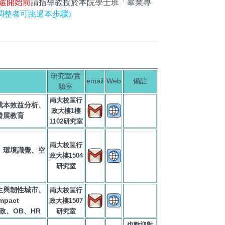
選開始前
請指導教授於本院學士班「畢業專
調整者可跳過本步驟)
研究室/實
email
Web
備註
驗室
南大校區行
成本效益分析、
政大樓1樓
發展教育
1102
研究室
南大校區行
、環境識覺、空
政大樓1504
研究室
生與韌性城市、
南大校區行
mpact
政大樓1507
行政、OB、HR
研究室
也歡迎對