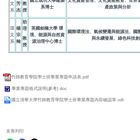
國立成功大學建築
文化資產管理、文化資產教育、世界
文
芳
教
系博士
產政策與分析
系
杰
授
助
環
楊
英國劍橋大學 環
理
國際環境法、氣候變遷與能源法、國
文
宗
境、能源與自然資
教
與永續發展、綠色科技創
系
翰
源治理中心博士
授
竹師教育學院學士班畢業專題申請表.pdf
畢業專題格式說明(參考).doc
國立清華大學竹師教育學院學士班畢業專題內容確認單.odt
友善列印