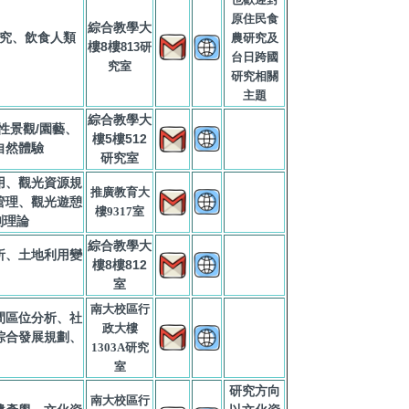
原住民食
綜合教學大
究、飲食人類
農研究及
樓8樓
813研
台日跨國
究室
研究相關
主題
綜合教學大
性景觀/園藝、
樓5樓512
自然體驗
研究室
用、觀光資源規
推廣教育大
管理、觀光遊憩
樓9317室
劃理論
綜合教學大
析、土地利用變
樓8樓812
室
南大校區行
間區位分析、社
政大樓
綜合發展規劃、
1303A研究
室
研究方向
南大校區行