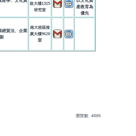
遺產學、文化資
以文化資
政大樓1315
產教育為
研究室
優先
南大校區推
際經貿法、企業
廣大樓
9620
新
室
瀏覽數:
4886