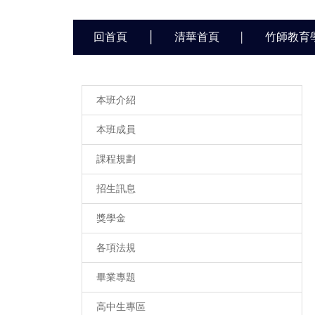
回首頁
│
清華首頁
竹師教育
│
本班介紹
本班成員
課程規劃
招生訊息
獎學金
各項法規
畢業專題
高中生專區