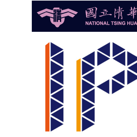
跳
到
主
要
內
容
區