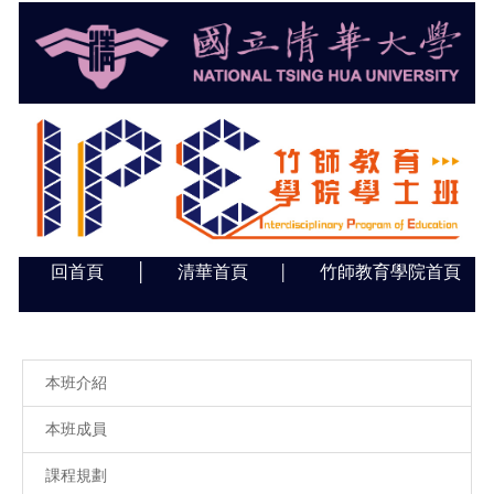
跳
到
主
要
內
容
區
回首頁
│
清華首頁
竹師教育學院首頁
│
本班介紹
本班成員
課程規劃