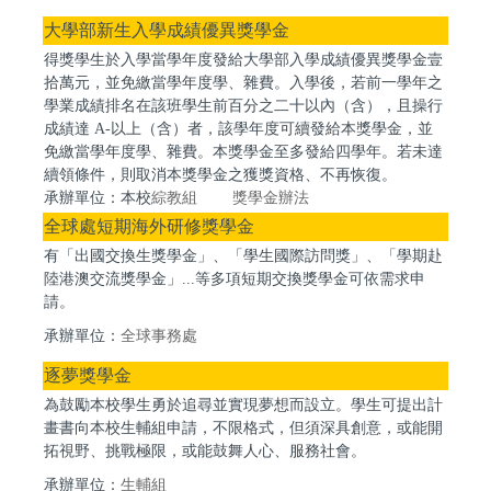
大學部新生入學成績優異獎學金
得獎學生於入學當學年度發給大學部入學成績優異獎學金壹
拾萬元，並免繳當學年度學、雜費。入學後，若前一學年之
學業成績排名在該班學生前百分之二十以內（含），且操行
成績達 A-以上（含）者，該學年度可續發給本獎學金，並
免繳當學年度學、雜費。本獎學金至多發給四學年。若未達
續領條件，則取消本獎學金之獲獎資格、不再恢復。
承辦單位：本校
綜教組
獎學金辦法
全球處短期海外研修獎學金
有「出國交換生獎學金」、「學生國際訪問獎」、「學期赴
陸港澳交流獎學金」...等多項短期交換獎學金可依需求申
請。
：
全球事務處
承辦單位
逐夢獎學金
為鼓勵本校學生勇於追尋並實現夢想而設立。學生可提出計
畫書向本校生輔組申請，不限格式，但須深具創意，或能開
拓視野、挑戰極限，或能鼓舞人心、服務社會。
承辦
單位：
生輔組