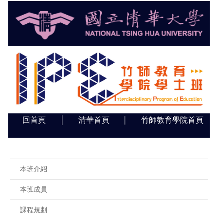
跳
到
主
要
內
容
區
回首頁
│
清華首頁
竹師教育學院首頁
│
本班介紹
本班成員
課程規劃