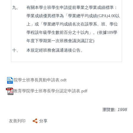
九、
有關本學士班學生申請提前畢業之學業成績標準：
學業成績優異標準為「學業總平均成績
(GPA)4.00
以
上」或「學業總平均成績名次在該學系、班、學位
學程該年級學生數前百分之十以內」。
(
依據
109
學
年度下學期第一次班務會議決議訂定
)
十、
本規定經班務會議通過後公告。
院學士班專長異動申請表.odt
教育學院學士班專長學分認定申請表.pdf
瀏覽數:
1998
友善列印
分享