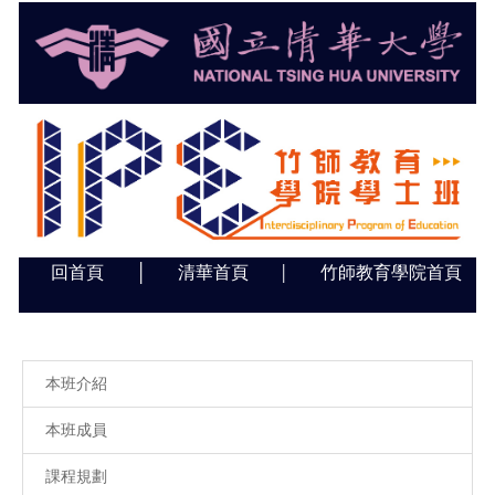
跳
到
主
要
內
容
區
回首頁
│
清華首頁
竹師教育學院首頁
│
本班介紹
本班成員
課程規劃