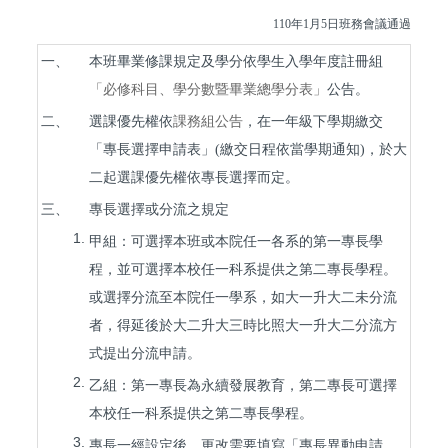
110
年1月5日班務會議通過
一、
本班畢業修課規定及學分依學生入學年度註冊組
「必修科目、學分數暨畢業總學分表」
公告。
二、
選課優先權依
課務組公告
，在一年級下學期繳交
「專長選擇申請表」(繳交日程依當學期通知)，於大
二起選課優先權依專長選擇而定。
三、
專長選擇或分流之規定
1.
甲組：可選擇本班或本院任一各系的第一專長學
程，並可選擇本校任一科系提供之第二專長學程。
或選擇分流至本院任一學系，如大一升大二未分流
者，得延後於大二升大三時比照大一升大二分流方
式提出分流申請。
2.
乙組：第一專長為永續發展教育，第二專長可選擇
本校任一科系提供之第二專長學程。
3.
專長一經設定後，更改需要填寫「專長異動申請