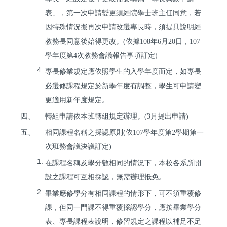
表」，第一次申請變更須經院學士班主任同意，若
因特殊情況擬再次申請改選專長時，須提具說明經
教務長同意後始得更改。(依據108年6月20日，107
學年度第4次教務會議報告事項訂定)
4.
專長修業規定應依照學生的入學年度而定，如專長
必選修課程規定於新學年度有調整，學生可申請變
更適用新年度規定。
四、
轉組申請依本班轉組規定辦理。(3月提出申請)
五、
相同課程名稱之採認原則(依107學年度第2學期第一
次班務會議決議訂定)
1.
在課程名稱及學分數相同的情況下，本校各系所開
設之課程可互相採認，無需辦理抵免。
2.
畢業應修學分有相同課程的情形下，可不須重覆修
課，但同一門課不得重覆採認學分，應按畢業學分
表、專長課程表說明，修習規定之課程以補足不足