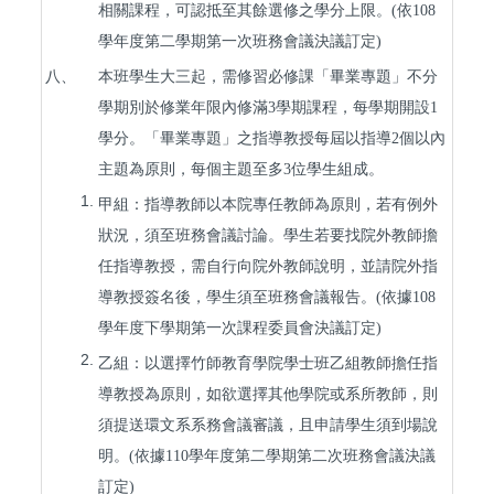
相關課程，可認抵至其餘選修之學分上限。(依108
學年度第二學期第一次班務會議決議訂定)
八、
本班學生大三起，需修習必修課「畢業專題」不分
學期別於修業年限內修滿
3
學期課程，每學期開設
1
學分。「畢業專題」之指導教授每屆以指導
2
個以內
主題為原則，每個主題至多
3
位學生組成。
1.
甲組：指導教師以本院專任教師為原則，若有例外
狀況，須至班務會議討論。學生若要找院外教師擔
任指導教授，需自行向院外教師說明，並請院外指
導教授簽名後，學生須至班務會議報告。
(
依據
108
學年度下學期第一次課程委員會決議訂定
)
2.
乙組：以選擇竹師教育學院學士班乙組教師擔任指
導教授為原則，如欲選擇其他學院或系所教師，則
須提送環文系系務會議審議，且申請學生須到場說
明。(依據
110學年度第二學期第二次班務會議決議
訂定
)