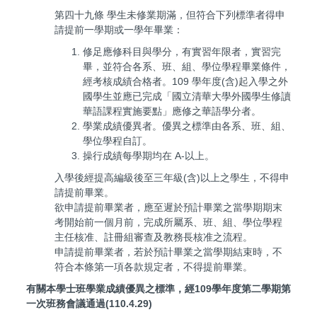
第四十九條 學生未修業期滿，但符合下列標準者得申
請提前一學期或一學年畢業：
修足應修科目與學分，有實習年限者，實習完
畢，並符合各系、班、組、學位學程畢業條件，
經考核成績合格者。109 學年度(含)起入學之外
國學生並應已完成「國立清華大學外國學生修讀
華語課程實施
要點」應修之華語學分者。
學業成績優異者。優異之標準由各系、班、組、
學位學程自訂。
操行成績每學期均在 A-以上。
入學後經提高編級後至三年級(含)以上之學生，不得申
請提前畢業。
欲申請提前畢業者，應至遲於預計畢業之當學期期末
考開始前一個月前，完成所屬系、班、組、學位學程
主任核准、註冊組審查及教務長核准之流程。
申請提前畢業者，若於預計畢業之當學期結束時，不
符合本條第一項各款規定者，不得提前畢業。
有關本學士班學業成績優異之標準，經109學年度第二學期第
一次班務會議通過(110.4.29)