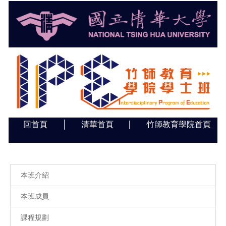
跳
到
主
要
內
容
區
回首頁
│
清華首頁
竹師教育學院首頁
│
本班介紹
本班成員
課程規劃